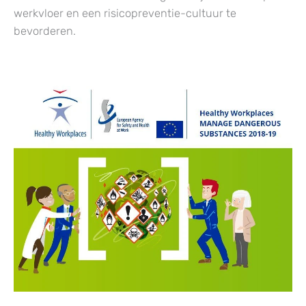
werkvloer en een risicopreventie-cultuur te
bevorderen.