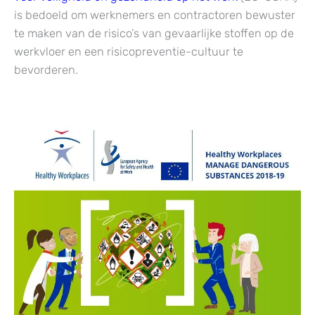
is bedoeld om werknemers en contractoren bewuster
te maken van de risico’s van gevaarlijke stoffen op de
werkvloer en een risicopreventie-cultuur te
bevorderen.