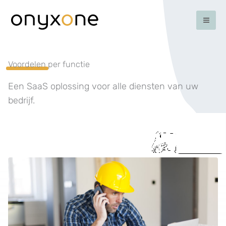
Ga
naar
de
inhoud
Voordelen
per functie
Een SaaS oplossing voor alle diensten van uw
bedrijf.