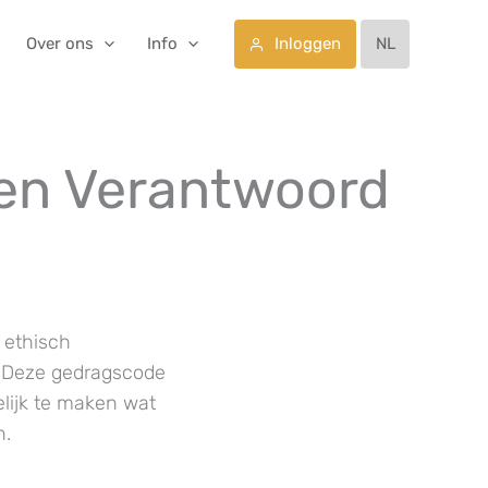
Inloggen
Over ons
Info
NL
en Verantwoord
 ethisch
 Deze gedragscode
lijk te maken wat
n.