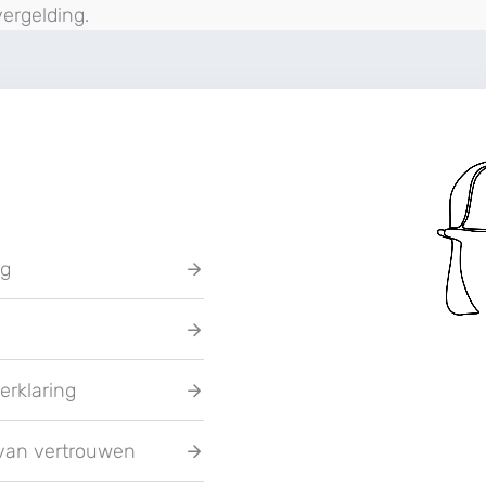
ergelding.
ng
erklaring
van vertrouwen