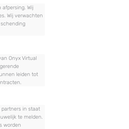
 afpersing. Wij
ies. Wij verwachten
e schending
van Onyx Virtual
igerende
unnen leiden tot
ontracten.
artners in staat
uwelijk te melden.
rs worden