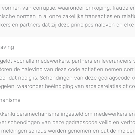
le vormen van corruptie, waaronder omkoping, fraude en
hische normen in al onze zakelijke transacties en relat
rs en partners dat zij deze principes naleven en elk
having
eldt voor alle medewerkers, partners en leveranciers 
toren de naleving van deze code actief en nemen corr
er dat nodig is. Schendingen van deze gedragscode k
egelen, waaronder beëindiging van arbeidsrelaties of c
chanisme
okkenluidersmechanisme ingesteld om medewerkers en p
over schendingen van deze gedragscode veilig en vertro
t meldingen serieus worden genomen en dat de melde