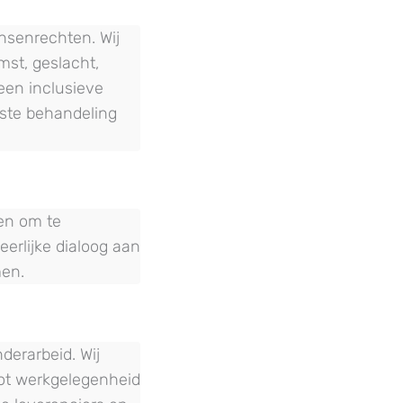
nsenrechten. Wij
st, geslacht,
 een inclusieve
aste behandeling
en om te
erlijke dialoog aan
men.
derarbeid. Wij
ot werkgelegenheid