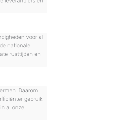
ze leveranciers en
andigheden voor al
de nationale
te rusttijden en
chermen. Daarom
ficiënter gebruik
in al onze