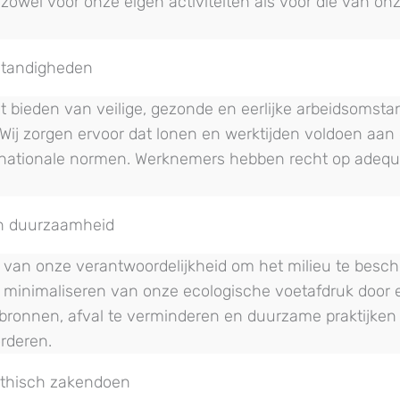
t zowel voor onze eigen activiteiten als voor die van on
standigheden
et bieden van veilige, gezonde en eerlijke arbeidsomst
ij zorgen ervoor dat lonen en werktijden voldoen aan 
rnationale normen. Werknemers hebben recht op adequa
en duurzaamheid
t van onze verantwoordelijkheid om het milieu te bes
 minimaliseren van onze ecologische voetafdruk door ef
ronnen, afval te verminderen en duurzame praktijken 
orderen.
ethisch zakendoen