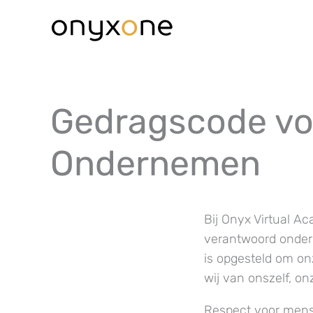
Ga
naar
de
inhoud
Gedragscode vo
Ondernemen
Bij Onyx Virtual A
verantwoord onder
is opgesteld om on
wij van onszelf, o
Respect voor men