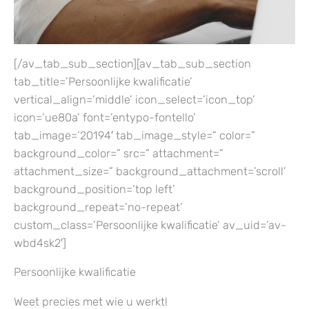
[/av_tab_sub_section][av_tab_sub_section
tab_title=’Persoonlijke kwalificatie’
vertical_align=’middle’ icon_select=’icon_top’
icon=’ue80a’ font=’entypo-fontello’
tab_image=’20194′ tab_image_style=” color=”
background_color=” src=” attachment=”
attachment_size=” background_attachment=’scroll’
background_position=’top left’
background_repeat=’no-repeat’
custom_class=’Persoonlijke kwalificatie’ av_uid=’av-
wbd4sk2′]
Persoonlijke kwalificatie
Weet precies met wie u werkt!