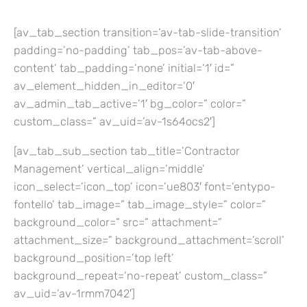
[av_tab_section transition=’av-tab-slide-transition’
padding=’no-padding’ tab_pos=’av-tab-above-
content’ tab_padding=’none’ initial=’1′ id=”
av_element_hidden_in_editor=’0′
av_admin_tab_active=’1′ bg_color=” color=”
custom_class=” av_uid=’av-1s64ocs2′]
[av_tab_sub_section tab_title=’Contractor
Management’ vertical_align=’middle’
icon_select=’icon_top’ icon=’ue803′ font=’entypo-
fontello’ tab_image=” tab_image_style=” color=”
background_color=” src=” attachment=”
attachment_size=” background_attachment=’scroll’
background_position=’top left’
background_repeat=’no-repeat’ custom_class=”
av_uid=’av-1rmm7042′]