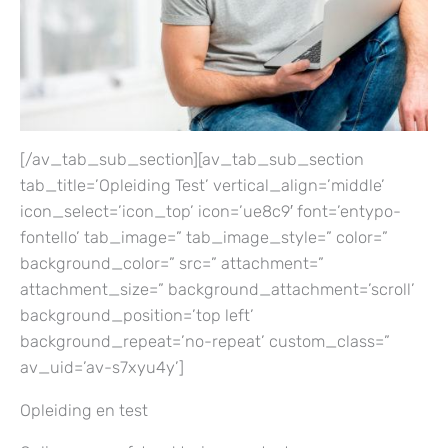
[/av_tab_sub_section][av_tab_sub_section
tab_title=’Opleiding Test’ vertical_align=’middle’
icon_select=’icon_top’ icon=’ue8c9′ font=’entypo-
fontello’ tab_image=” tab_image_style=” color=”
background_color=” src=” attachment=”
attachment_size=” background_attachment=’scroll’
background_position=’top left’
background_repeat=’no-repeat’ custom_class=”
av_uid=’av-s7xyu4y’]
Opleiding en test