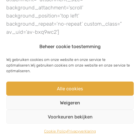
background_attachment=’scroll’
background_position=’top left’
background_repeat=’no-repeat’ custom_class=”
av_uid=’av-bxq9wc2′]
Toewijzen ad hoc informatie / training
Beheer cookie toestemming
Efficiënt communiceren en samenwerken
Wij gebruiken cookies om onze website en onze service te
optimaliseren.Wij gebruiken cookies om onze website en onze service te
optimaliseren.
Snelle kennisoverdracht. Snel informatie beschikbaar
stellen.
Alle cookies
Communicatie na incidenten
Weigeren
Toewijzen trainingen
Bereik contractors, subcontractors en
Voorkeuren bekijken
medewerkers
Cookie Policy
Privacyverklaring
SCORM-compliant e-Learningmodules