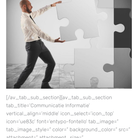
[/av_tab_sub_section][av_tab_sub_section
tab_title=’Communicatie Informatie’
vertical_align=’middle’ icon_select=’icon_top’
icon=’ue83c’ font=’entypo-fontello’ tab_image=”
tab_image_style=” color=” background_color=” src=”
attachment=” attachment_size=”