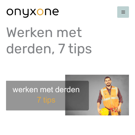
Ga
naar
de
inhoud
Werken met
derden, 7 tips