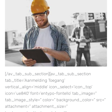
[/av_tab_sub_section][av_tab_sub_section
tab_title=’Aanmelding Toegang’
vertical_align=’middle’ icon_select=’icon_top’
icon=’ue840′ font=’entypo-fontello’ tab_image=”
tab_image_style=” color=” background_color=” src=”
attachment=” attachment_size=”