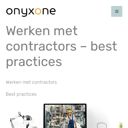
Ga
naar
de
inhoud
Werken met
contractors – best
practices
Werken met contractors
Best practices