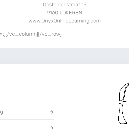
Oosteindestraat 15
9160 LOKEREN
www.OnyxOnlineLearning.com
t][/vc_column][/vc_row]
ng