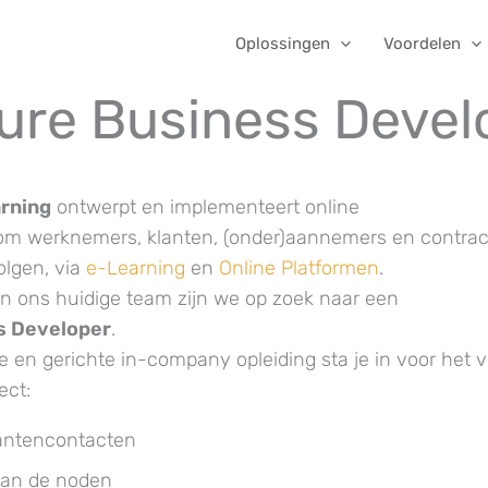
Oplossingen
Voordelen
ure Business Devel
arning
ontwerpt en implementeert online
om werknemers, klanten, (onder)aannemers en contrac
olgen, via
e-Learning
en
Online Platformen
.
van ons huidige team zijn we op zoek naar een
s
Developer
.
e en gerichte in-company opleiding sta je in voor het v
ect:
lantencontacten
 van de noden