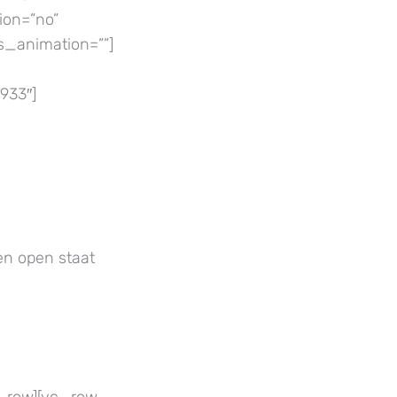
ion=”no”
s_animation=””]
933″]
en open staat