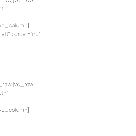
_row][vc_row
th”
[vc_column]
left” border=”no”
_row][vc_row
th”
[vc_column]