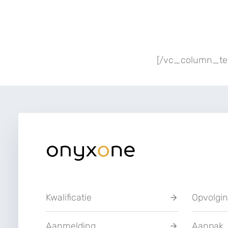
[/vc_column_tex
Kwalificatie
Opvolgi
Aanmelding
Aanpak