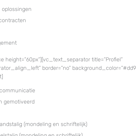
 oplossingen
 contracten
gement
height=”60px”][vc_text_separator title=”Profiel”
arator_align_left” border=”no” background_color=”#dd9
t]
e communicatie
n gemotiveerd
andstalig (mondeling en schriftelijk)
lstalig (mondeling en schriftelijk)