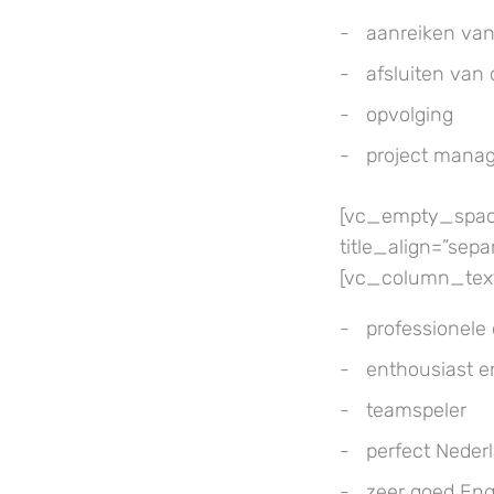
aanreiken van
afsluiten van
opvolging
project mana
[vc_empty_space 
title_align=”sep
[vc_column_tex
professionel
enthousiast e
teamspeler
perfect Nederl
zeer goed Enge