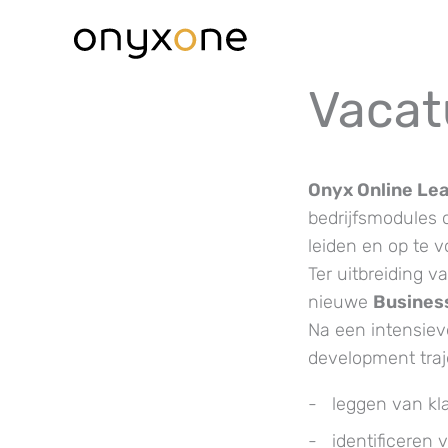
Ga
naar
de
Vacat
inhoud
Onyx Online Le
bedrijfsmodules 
leiden en op te v
Ter uitbreiding 
nieuwe
Busines
Na een intensiev
development traj
leggen van k
identificeren