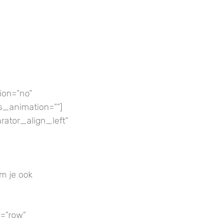
ion=”no”
s_animation=””]
arator_align_left”
om je ook
=”row”