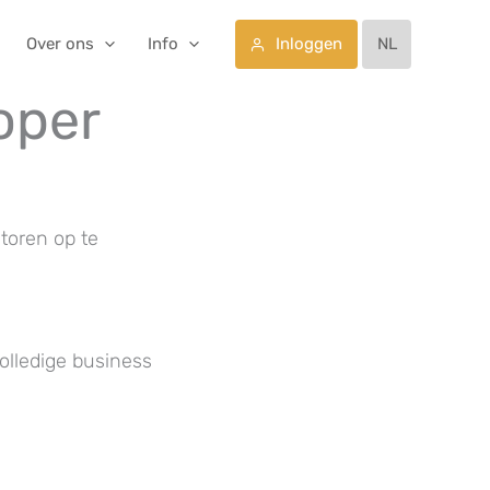
Inloggen
Over ons
Info
NL
oper
toren op te
olledige business