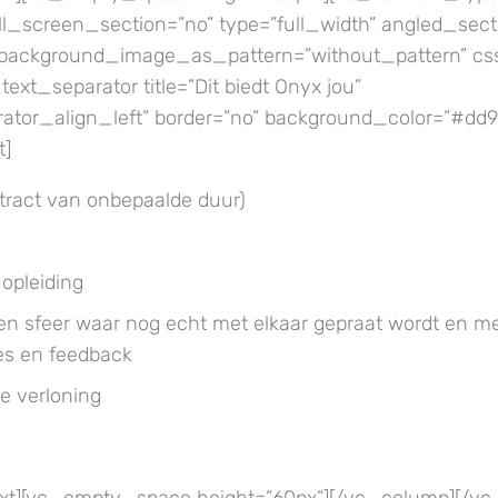
_screen_section=”no” type=”full_width” angled_sect
t” background_image_as_pattern=”without_pattern” cs
ext_separator title=”Dit biedt Onyx jou”
arator_align_left” border=”no” background_color=”#dd9
t]
ntract van onbepaalde duur)
 opleiding
pen sfeer waar nog echt met elkaar gepraat wordt en m
es en feedback
e verloning