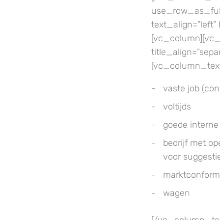
use_row_as_full
text_align=”lef
[vc_column][vc_t
title_align=”sep
[vc_column_tex
vaste job (co
voltijds
goede interne
bedrijf met o
voor suggesti
marktconform
wagen