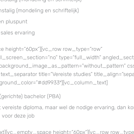
stalig (mondeling en schriftelijk)
een pluspunt
 sales ervaring
 height=”60px”][vc_row row_type=”row”
_screen_section=”no” type=”full_width” angled_sect
t” background_image_as_pattern=”without_pattern” cs
xt_separator title=”Vereiste studies” title_align=”sep
kground_color=”#dd9933″][vc_column_text]
(gerichte) bachelor (PBA)
t vereiste diploma, maar wel de nodige ervaring, dan k
 voor deze job
t][vc_empty_space height=”60px”][vc_row row_type