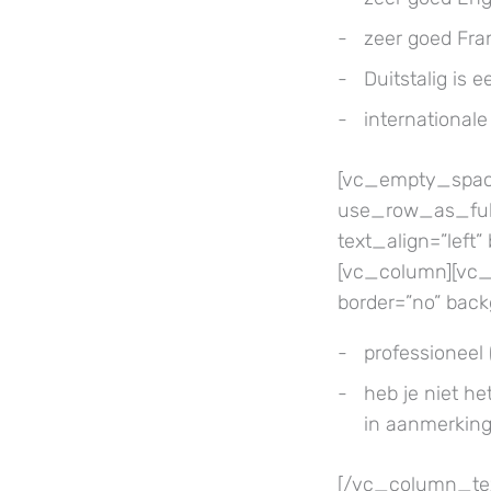
zeer goed Fran
Duitstalig is 
internationale
[vc_empty_space
use_row_as_full
text_align=”lef
[vc_column][vc_te
border=”no” bac
professioneel 
heb je niet he
in aanmerking
[/vc_column_tex