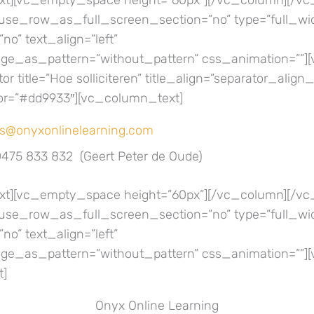
t][vc_empty_space height=”60px”][/vc_column][/vc
use_row_as_full_screen_section=”no” type=”full_wid
no” text_align=”left”
e_as_pattern=”without_pattern” css_animation=””]
r title=”Hoe solliciteren” title_align=”separator_align_
r=”#dd9933″][vc_column_text]
es@onyxonlinelearning.com
 0475 833 832 (Geert Peter de Oude)
t][vc_empty_space height=”60px”][/vc_column][/vc
use_row_as_full_screen_section=”no” type=”full_wid
no” text_align=”left”
e_as_pattern=”without_pattern” css_animation=””]
t]
Onyx Online Learning