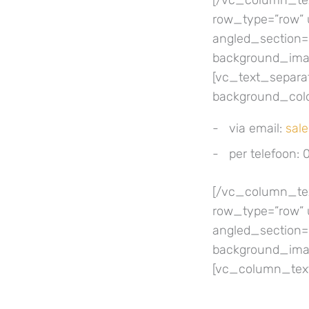
[/vc_column_tex
row_type=”row” 
angled_section=”
background_imag
[vc_text_separato
background_colo
via email:
sal
per telefoon:
[/vc_column_tex
row_type=”row” 
angled_section=”
background_imag
[vc_column_tex