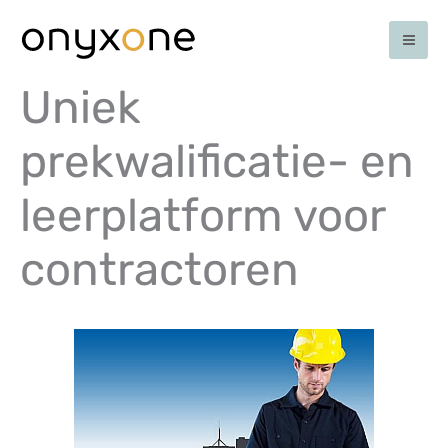
Ga
naar
de
inhoud
Uniek
prekwalificatie- en
leerplatform voor
contractoren