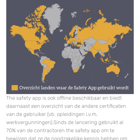
The safety app is ook offline beschikbaar en biedt
daarnaast een overzicht van de andere certificaten
van de gebruiker (vb. opleidingen i.v.m.
werkvergunningen).Sinds de lancering gebruikt al
70% van de contractoren the safety app om te
bewijzen dat ze de noodzakelijke kennis hebben om