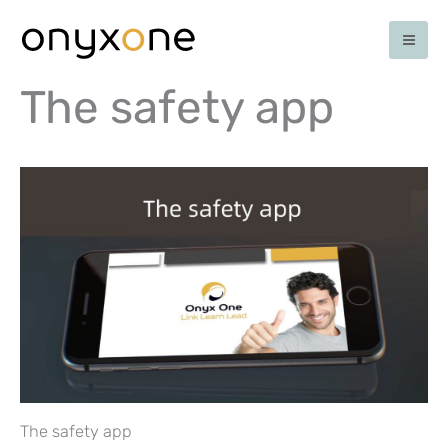
Ga
naar
de
inhoud
The safety app
The safety app