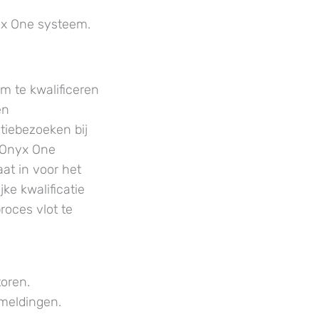
yx One systeem.
m te kwalificeren
en
ntiebezoeken bij
 Onyx One
at in voor het
ke kwalificatie
roces vlot te
toren.
meldingen.