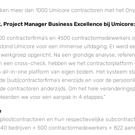
ken meer dan 1000 Umicore contractoren met het On
t, Project Manager Business Excellence bij Umicore:
0 contractorfirma’s en 4500 contractormedewerkers o
 stond Umicore voor een immense uitdaging. Er werd e
e werkgroep opgericht. Na een grondige analyse, refere
en een cross-check, hebben we het contractorplatform
all-in-one platform van eigen bodem. Het systeem sta
de (sub)contractorfirma’s enerzijds en voor de persoonlij
de contractoren anderzijds. Om het hele veranderingsp
pteerden we voor een aanpak in 4 etappes.”
e
pilootcontractoren en hun respectievelijke subcontrac
: 40 bedrijven + 500 contractormedewerkers + 822 aan