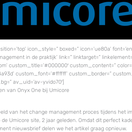
ition=’top’ icon_style=” boxed=” icon=’ue80a’ font=’en
agement in de praktijk’ link=” linktarget=” linkelement
tom’ custom_title=’#000000′ custom_content=” color=
93d’ custom_font=’#ffffff’ custom_border=” custom
g=” av_uid=’av-yvido70′]
en van Onyx One bij Umicore
beeld van het change management proces tijdens het 
de Umicore site, 2 jaar geleden. Omdat dit perfect kade
nt nieuwsbrief delen we het artikel graag opnieuw.