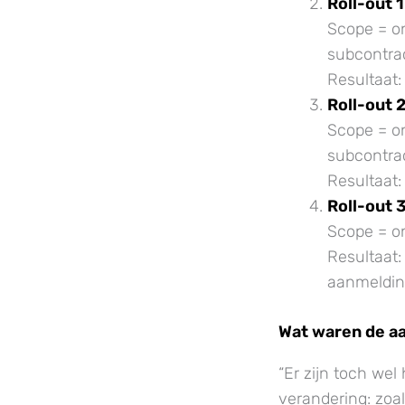
Roll-out 1
Scope = on
subcontra
Resultaat:
Roll-out 
Scope = on
subcontra
Resultaat
Roll-out 
Scope = o
Resultaat
aanmeldin
Wat waren de 
“Er zijn toch we
verandering: zoa