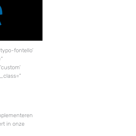
typo-fontello’
=”
’custom’
_class=”
implementeren
rt in onze