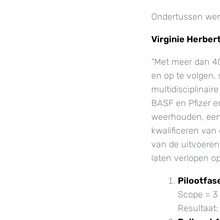
Ondertussen wer
Virginie Herber
“Met meer dan 40
en op te volgen,
multidisciplinair
BASF en Pfizer 
weerhouden, een 
kwalificeren van 
van de uitvoeren
laten verlopen o
Pilootfas
Scope = 3 
Resultaat