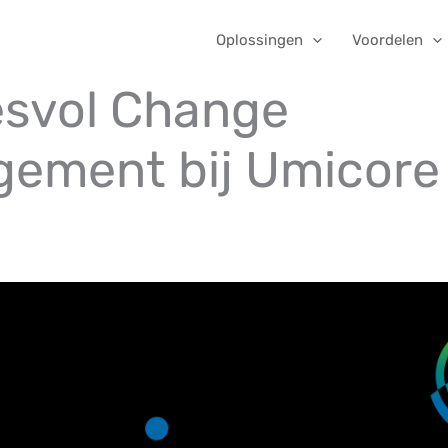
Oplossingen
Voordelen
svol Change
ement bij Umicore