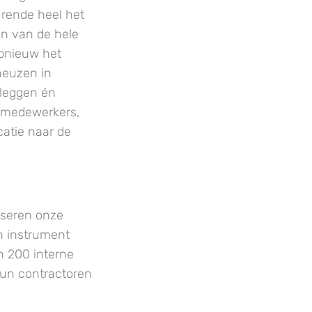
urende heel het
en van de hele
opnieuw het
neuzen in
itleggen én
 medewerkers,
atie naar de
iseren onze
n instrument
an 200 interne
un contractoren