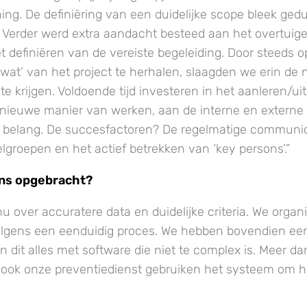
ing. De definiëring van een duidelijke scope bleek ged
jk. Verder werd extra aandacht besteed aan het overtuig
et definiëren van de vereiste begeleiding. Door steeds 
‘wat’ van het project te herhalen, slaagden we erin de 
 te krijgen. Voldoende tijd investeren in het aanleren/u
 nieuwe manier van werken, aan de interne en externe
 belang. De succesfactoren? De regelmatige communic
lgroepen en het actief betrekken van ‘key persons’.”
ons opgebracht?
u over accuratere data en duidelijke criteria. We organ
volgens een eenduidig proces. We hebben bovendien ee
n dit alles met software die niet te complex is. Meer d
ook onze preventiedienst gebruiken het systeem om h