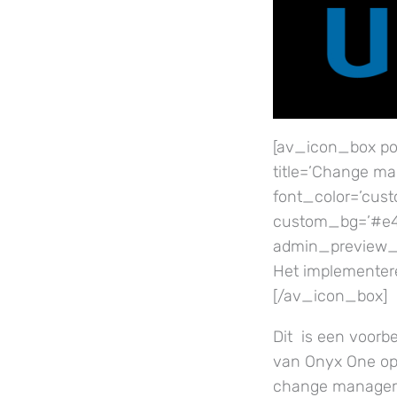
[av_icon_box pos
title=’Change man
font_color=’cus
custom_bg=’#e4a
admin_preview_b
Het implementer
[/av_icon_box]
Dit is een voor
van Onyx One op 
change manageme