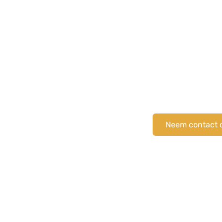
Onyx One is een 
met en voor de E
Bij het implemen
change manageme
voor, tijdens en
communicatietraj
Wil je informatie
Neem contact o