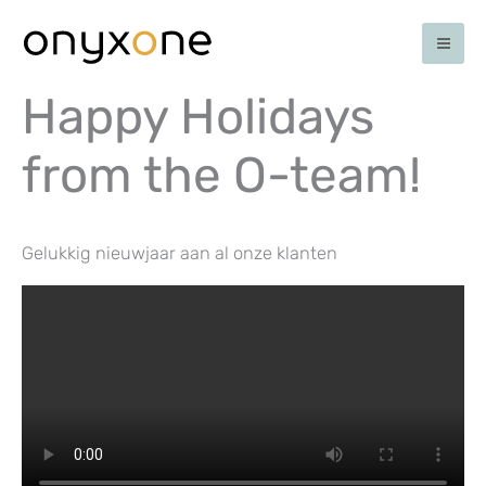
Ga
naar
de
inhoud
Happy Holidays
from the O-team!
Gelukkig nieuwjaar aan al onze klanten