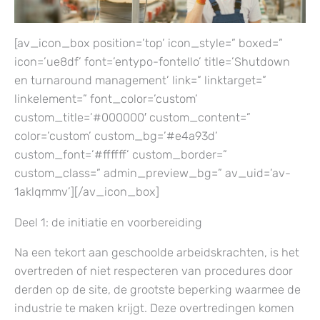
[av_icon_box position=’top’ icon_style=” boxed=”
icon=’ue8df’ font=’entypo-fontello’ title=’Shutdown
en turnaround management’ link=” linktarget=”
linkelement=” font_color=’custom’
custom_title=’#000000′ custom_content=”
color=’custom’ custom_bg=’#e4a93d’
custom_font=’#ffffff’ custom_border=”
custom_class=” admin_preview_bg=” av_uid=’av-
1aklqmmv’][/av_icon_box]
Deel 1: de initiatie en voorbereiding
Na een tekort aan geschoolde arbeidskrachten, is het
overtreden of niet respecteren van procedures door
derden op de site, de grootste beperking waarmee de
industrie te maken krijgt. Deze overtredingen komen