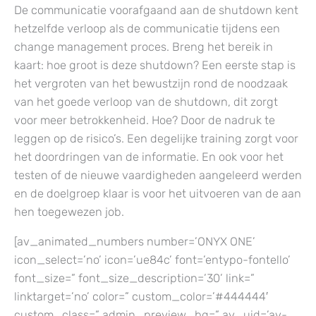
De communicatie voorafgaand aan de shutdown kent
hetzelfde verloop als de communicatie tijdens een
change management proces. Breng het bereik in
kaart: hoe groot is deze shutdown? Een eerste stap is
het vergroten van het bewustzijn rond de noodzaak
van het goede verloop van de shutdown, dit zorgt
voor meer betrokkenheid. Hoe? Door de nadruk te
leggen op de risico’s. Een degelijke training zorgt voor
het doordringen van de informatie. En ook voor het
testen of de nieuwe vaardigheden aangeleerd werden
en de doelgroep klaar is voor het uitvoeren van de aan
hen toegewezen job.
[av_animated_numbers number=’ONYX ONE’
icon_select=’no’ icon=’ue84c’ font=’entypo-fontello’
font_size=” font_size_description=’30’ link=”
linktarget=’no’ color=” custom_color=’#444444′
custom_class=” admin_preview_bg=” av_uid=’av-