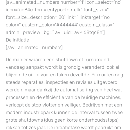
[av_animated_numbers number=’1′ icon_select=’no’
icon=’ue84c’ font=’entypo-fontello’ font_size=”
font_size_description=’30’ link=” linktarget=’no’
color=” custom_color=’#444444′ custom_class=”
admin_preview_bg=” av_uid=’av-168tqc8n’]
De initiatie
[/av_animated_numbers]
De manier waarop een shutdown of turnaround
vandaag aanpakt wordt is grondig veranderd, ook al
blijven de uit te voeren taken dezelfde. Er moeten nog
steeds reparaties, inspecties en revisies uitgevoerd
worden, maar dankzij de automatisering van heel wat
processen en de efficiëntie van de huidige machines,
verloopt de stop vlotter en veiliger. Bedrijven met een
modern industriepark kunnen de interval tussen twee
grote shutdowns (dus geen korte onderhoudsstops)
rekken tot zes jaar. De initiatiefase wordt gebruikt om