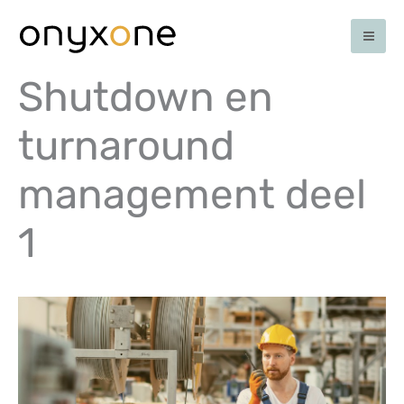
Ga
naar
de
inhoud
Shutdown en
turnaround
management deel
1