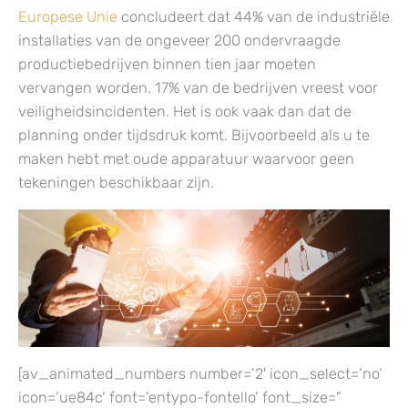
Europese Unie
concludeert dat 44% van de industriële
installaties van de ongeveer 200 ondervraagde
productiebedrijven binnen tien jaar moeten
vervangen worden. 17% van de bedrijven vreest voor
veiligheidsincidenten. Het is ook vaak dan dat de
planning onder tijdsdruk komt.
Bijvoorbeeld als u te
maken hebt met oude apparatuur waarvoor geen
tekeningen beschikbaar zijn.
[av_animated_numbers number=’2′ icon_select=’no’
icon=’ue84c’ font=’entypo-fontello’ font_size=”