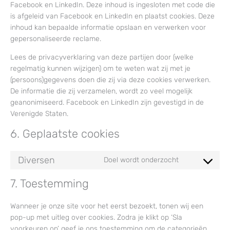
Facebook en LinkedIn. Deze inhoud is ingesloten met code die
is afgeleid van Facebook en LinkedIn en plaatst cookies. Deze
inhoud kan bepaalde informatie opslaan en verwerken voor
gepersonaliseerde reclame.
Lees de privacyverklaring van deze partijen door (welke
regelmatig kunnen wijzigen) om te weten wat zij met je
(persoons)gegevens doen die zij via deze cookies verwerken.
De informatie die zij verzamelen, wordt zo veel mogelijk
geanonimiseerd. Facebook en LinkedIn zijn gevestigd in de
Verenigde Staten.
6. Geplaatste cookies
Diversen
Doel wordt onderzocht
Consent
to
7. Toestemming
service
Wanneer je onze site voor het eerst bezoekt, tonen wij een
diversen
pop-up met uitleg over cookies. Zodra je klikt op ‘Sla
voorkeuren op’ geef je ons toestemming om de categorieën