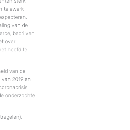
enten sterk
n telewerk
respecteren.
aling van de
rce, bedrijven
et over
et hoofd te
eid van de
 van 2019 en
coronacrisis
 de onderzochte
regelen),