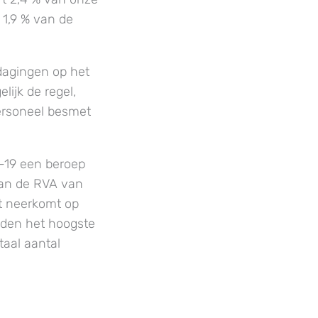
 1,9 % van de
dagingen op het
lijk de regel,
ersoneel besmet
D-19 een beroep
van de RVA van
at neerkomt op
nden het hoogste
taal aantal