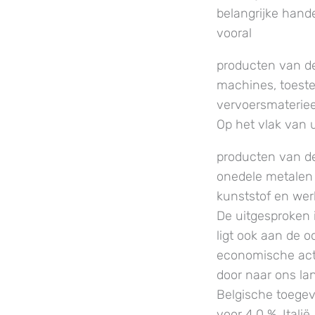
belangrijke hande
vooral
producten van d
machines, toeste
vervoersmaterieel
Op het vlak van u
producten van d
onedele metalen
kunststof en wer
De uitgesproken 
ligt ook aan de 
economische activ
door naar ons lan
Belgische toegev
voor 4,0 %. Itali