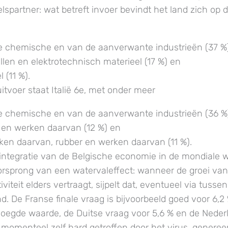
lspartner: wat betreft invoer bevindt het land zich op 
e chemische en van de aanverwante industrieën (37 %
llen en elektrotechnisch materieel (17 %) en
 (11 %).
itvoer staat Italië 6e, met onder meer
e chemische en van de aanverwante industrieën (36 %
 en werken daarvan (12 %) en
ken daarvan, rubber en werken daarvan (11 %).
integratie van de Belgische economie in de mondiale
oorsprong van een watervaleffect: wanneer de groei van
iteit elders vertraagt, sijpelt dat, eventueel via tusse
d. De Franse finale vraag is bijvoorbeeld goed voor 6,2
oegde waarde, de Duitse vraag voor 5,6 % en de Neder
ë, momenteel zelf hard getroffen door het virus, genere