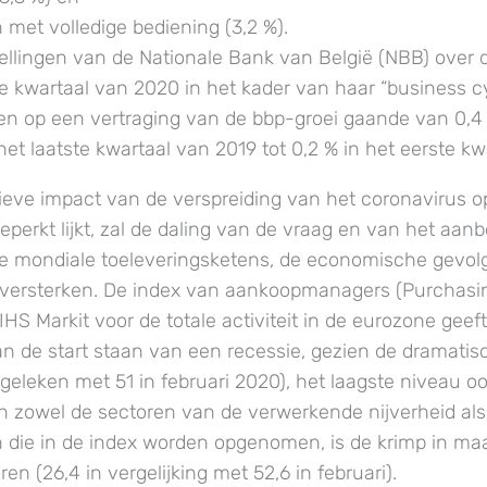
met volledige bediening (3,2 %).
ellingen van de Nationale Bank van België (NBB) over
te kwartaal van 2020 in het kader van haar “business c
en op een vertraging van de bbp-groei gaande van 0,4
het laatste kwartaal van 2019 tot 0,2 % in het eerste k
eve impact van de verspreiding van het coronavirus op
eperkt lijkt, zal de daling van de vraag en van het aan
de mondiale toeleveringsketens, de economische gevol
 versterken. De index van aankoopmanagers (Purchas
IHS Markit voor de totale activiteit in de eurozone geef
an de start staan van een recessie, gezien de dramatisc
rgeleken met 51 in februari 2020), het laagste niveau o
 in zowel de sectoren van de verwerkende nijverheid als
 die in de index worden opgenomen, is de krimp in maar
en (26,4 in vergelijking met 52,6 in februari).