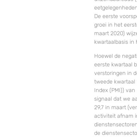
eetgelegenheden 
De eerste voorsp
groei in het eers
maart 2020) wijz
kwartaalbasis in 
Hoewel de negati
eerste kwartaal b
verstoringen in 
tweede kwartaal
Index (PMI)) van 
signaal dat we a
29,7 in maart (ve
activiteit afnam
dienstensectoren
de dienstensector