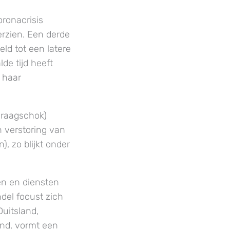
oronacrisis
rzien. Een derde
ld tot een latere
de tijd heeft
 haar
vraagschok)
n verstoring van
, zo blijkt onder
en en diensten
del focust zich
Duitsland,
land, vormt een