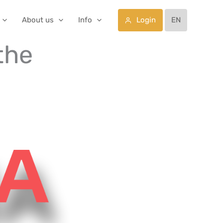
Login
About us
Info
EN
the