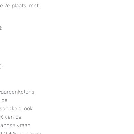
de 7e plaats, met
);
);
 waardenketens
 de
nschakels, ook
 % van de
landse vraag
ert 2,4 % van onze