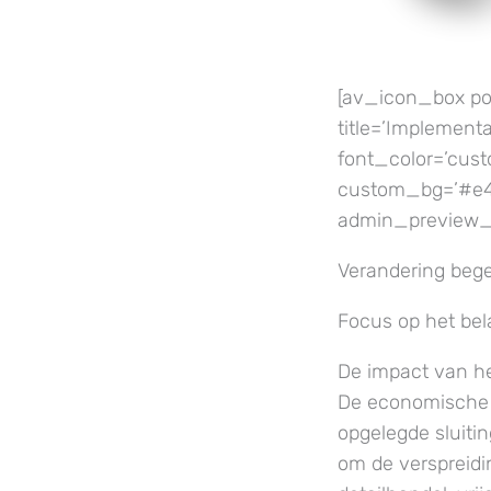
[av_icon_box pos
title=’Implementa
font_color=’cus
custom_bg=’#e4a
admin_preview_
Verandering bege
Focus op het be
De impact van he
De economische i
opgelegde sluiti
om de verspreidi