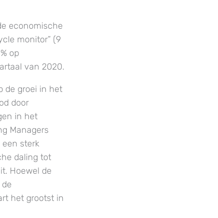
 de economische
ycle monitor” (9
 % op
wartaal van 2020.
 de groei in het
bod door
gen in het
ing Managers
t een sterk
he daling tot
oit. Hoewel de
 de
t het grootst in