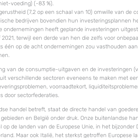
niet-voeding) (-83 %).
gerustheid (7,2 op een schaal van 10) omwille van de c
ische bedrijven bovendien hun investeringsplannen he
 ondernemingen heeft geplande investeringen uitgeste
2021, terwijl een derde van hen die zelfs voor onbepaal
hts één op de acht ondernemingen zou vasthouden aan
nen.
ng van de consumptie-uitgaven en de investeringen (
n uit verschillende sectoren eveneens te maken met ee
veringsproblemen, voorraadtekort, liquiditeitsproblemen)
s door sectorfederaties.
dse handel betreft, staat de directe handel van goeder
gebieden en België onder druk. Onze buitenlandse han
al op de landen van de Europese Unie, in het bijzonder 
rland. Maar ook Italië, het sterkst getroffen Europese 