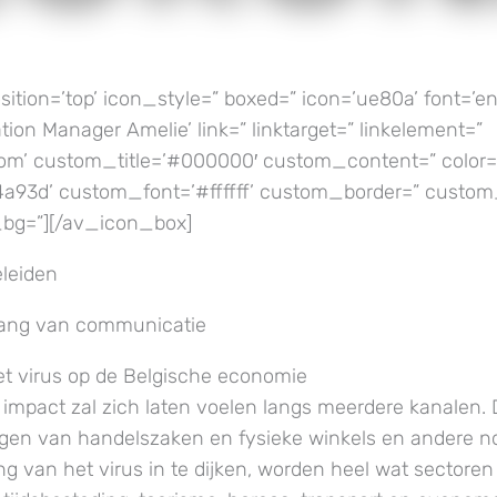
ition=’top’ icon_style=” boxed=” icon=’ue80a’ font=’en
tion Manager Amelie’ link=” linktarget=” linkelement=”
tom’ custom_title=’#000000′ custom_content=” color=
93d’ custom_font=’#ffffff’ custom_border=” custom
bg=”][/av_icon_box]
leiden
lang van communicatie
t virus op de Belgische economie
mpact zal zich laten voelen langs meerdere kanalen. 
ngen van handelszaken en fysieke winkels en andere 
ng van het virus in te dijken, worden heel wat sectore