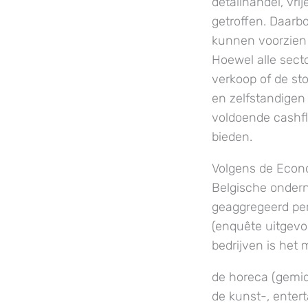
detailhandel, vri
getroffen. Daarb
kunnen voorzien 
Hoewel alle sect
verkoop of de st
en zelfstandigen 
voldoende cashfl
bieden.
Volgens de Econ
Belgische onder
geaggregeerd per
(enquête uitgevo
bedrijven is het 
de horeca (gemid
de kunst-, enter