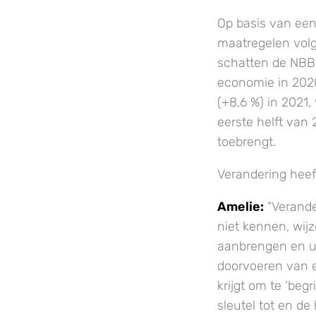
Op basis van ee
maatregelen volg
schatten de NBB 
economie in 202
(+8,6 %) in 2021,
eerste helft van
toebrengt.
Verandering heeft
Amelie:
“Verande
niet kennen, wijz
aanbrengen en u
doorvoeren van e
krijgt om te ‘beg
sleutel tot en d