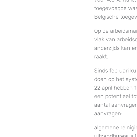
toegevoegde waard
Belgische toege
Op de arbeidsmar
vlak van arbeidso
anderzijds kan e
raakt.
Sinds februari k
doen op het syst
22 april hebben 
een potentieel t
aantal aanvragen 
aanvragen:
algemene reinigi
uitzendbureaus (