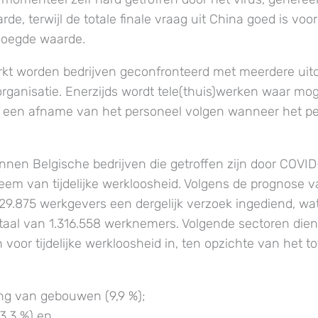
e, terwijl de totale finale vraag uit China goed is voor
voegde waarde.
kt worden bedrijven geconfronteerd met meerdere uit
rganisatie. Enerzijds wordt tele(thuis)werken waar moge
r een afname van het personeel volgen wanneer het p
unnen Belgische bedrijven die getroffen zijn door COVI
eem van tijdelijke werkloosheid. Volgens de prognose 
129.875 werkgevers een dergelijk verzoek ingediend, w
otaal van 1.316.558 werknemers. Volgende sectoren die
voor tijdelijke werkloosheid in, ten opzichte van het to
ng van gebouwen (9,9 %);
3,3 %) en