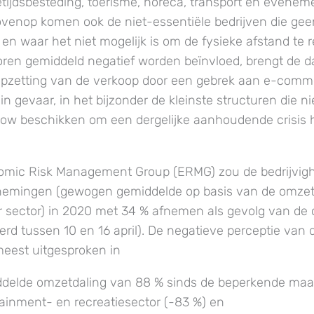
jetijdsbesteding, toerisme, horeca, transport en evenem
ovenop komen ook de niet-essentiële bedrijven die gee
en waar het niet mogelijk is om de fysieke afstand te 
oren gemiddeld negatief worden beïnvloed, brengt de d
opzetting van de verkoop door een gebrek aan e-comme
in gevaar, in het bijzonder de kleinste structuren die ni
ow beschikken om een dergelijke aanhoudende crisis h
omic Risk Management Group (ERMG) zou de bedrijvigh
nemingen (gewogen gemiddelde op basis van de omzet
 sector) in 2020 met 34 % afnemen als gevolg van de 
erd tussen 10 en 16 april). De negatieve perceptie van
meest uitgesproken in
delde omzetdaling van 88 % sinds de beperkende maat
tainment- en recreatiesector (-83 %) en