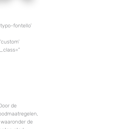
typo-fontello’
’custom’
_class=”
Door de
noodmaatregelen,
n waaronder de