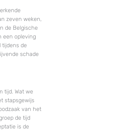
perkende
van zeven weken,
an de Belgische
n een opleving
 tijdens de
lijvende schade
 tijd. Wat we
et stapsgewijs
noodzaak van het
roep de tijd
ptatie is de