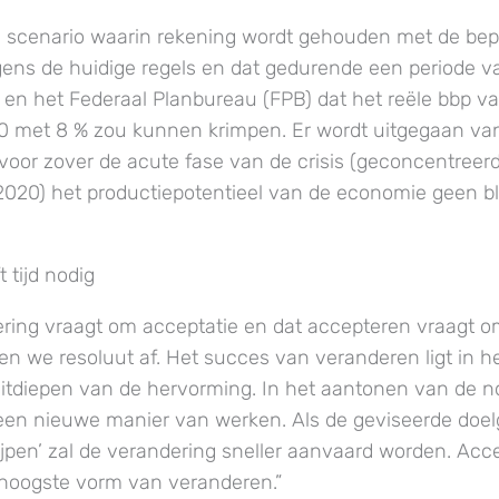
n scenario waarin rekening wordt gehouden met de be
ens de huidige regels en dat gedurende een periode 
en het Federaal Planbureau (FPB) dat het reële bbp v
0 met 8 % zou kunnen krimpen. Er wordt uitgegaan va
 voor zover de acute fase van de crisis (geconcentreerd
 2020) het productiepotentieel van de economie geen b
 tijd nodig
ring vraagt om acceptatie en dat accepteren vraagt om
en we resoluut af. Het succes van veranderen ligt in h
itdiepen van de hervorming. In het aantonen van de 
en nieuwe manier van werken. Als de geviseerde doelg
rijpen’ zal de verandering sneller aanvaard worden. Acce
e hoogste vorm van veranderen.”