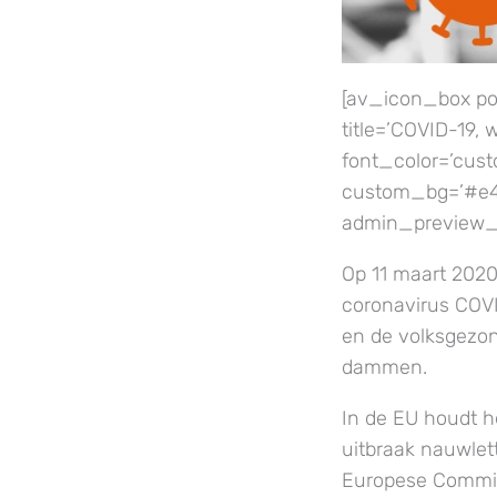
[av_icon_box pos
title=’COVID-19, 
font_color=’cus
custom_bg=’#e4a
admin_preview_b
Op 11 maart 2020
coronavirus COV
en de volksgezon
dammen.
In de EU houdt 
uitbraak nauwlet
Europese Commiss