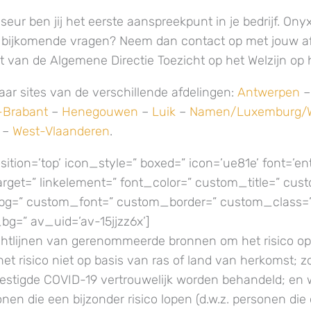
seur ben jij het eerste aanspreekpunt in je bedrijf. Ony
e bijkomende vragen? Neem dan contact op met jouw af
t van de Algemene Directie Toezicht op het Welzijn op 
 naar sites van de verschillende afdelingen:
Antwerpen
-Brabant
–
Henegouwen
–
Luik
–
Namen/Luxemburg/W
–
West-Vlaanderen
.
ition=’top’ icon_style=” boxed=” icon=’ue81e’ font=’ent
nktarget=” linkelement=” font_color=” custom_title=” c
bg=” custom_font=” custom_border=” custom_class=
g=” av_uid=’av-15jjzz6x’]
ichtlijnen van gerenommeerde bronnen om het risico o
et risico niet op basis van ras of land van herkomst; z
stigde COVID-19 vertrouwelijk worden behandeld; en 
en die een bijzonder risico lopen (d.w.z. personen die