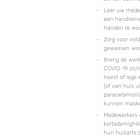
Leer uw medew
een handreini
handen te wa
Zorg voor vol
gewassen wor
Breng de werk
COVID-19 zich
hoest of lage 
(of van huis 
paracetamol/a
kunnen maske
Medewerkers d
kortademighei
hun huisarts 