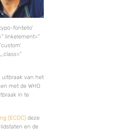
ypo-fontello’
=” linkelement=”
’custom’
_class=”
 uitbraak van het
men met de WHO
tbraak in te
ing (ECDC)
deze
lidstaten en de