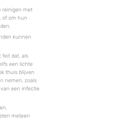
 reinigen met
, of om hun
den.
handen kunnen
eit dat, als
lfs een lichte
k thuis blijven
en nemen, zoals
van een infectie
en,
moeten meteen