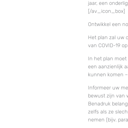
jaar, een onderl
[/av_icon_box]
Ontwikkel een n
Het plan zal uw 
van COVID-19 op 
In het plan moet
een aanzienlijk 
kunnen komen – h
Informeer uw med
bewust zijn van 
Benadruk belangr
zelfs als ze sl
nemen (bijv. pa