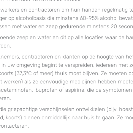
erkers en contractoren om hun handen regelmatig te
ger op alcoholbasis die minstens 60-95% alcohol bevat
ssen met water en zeep gedurende minstens 20 secon
doende zeep en water en dit op alle locaties waar de 
den.
nemers, contractoren en klanten op de hoogte van het f
 in uw omgeving begint te verspreiden, iedereen met ze
koorts (37,3°C of meer) thuis moet blijven. Ze moeten oo
uit werken) als ze eenvoudige medicijnen hebben moet
cetaminofen, ibuprofen of aspirine, die de symptomen 
ren.
ie griepachtige verschijnselen ontwikkelen (bijv. hoest
d, koorts) dienen onmiddellijk naar huis te gaan. Ze 
contacteren.