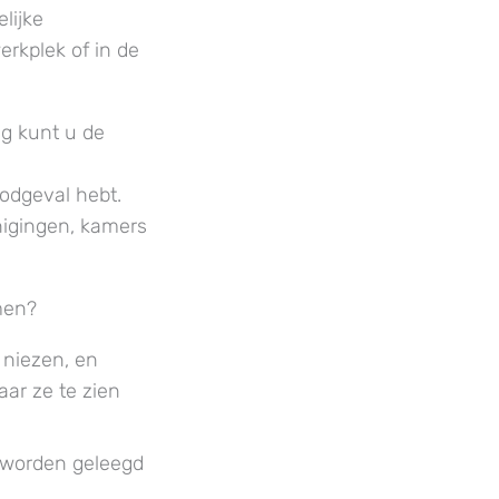
lijke
rkplek of in de
g kunt u de
e
odgeval hebt.
nigingen, kamers
men?
n niezen, en
ar ze te zien
n worden geleegd