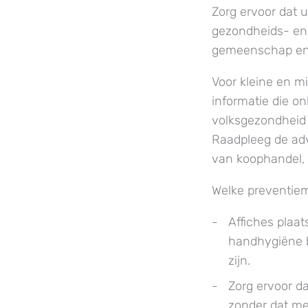
Zorg ervoor dat u
gezondheids- en 
gemeenschap en 
Voor kleine en m
informatie die on
volksgezondheid 
Raadpleeg de adv
van koophandel, s
Welke preventie
Affiches plaat
handhygiëne b
zijn.
Zorg ervoor da
zonder dat me