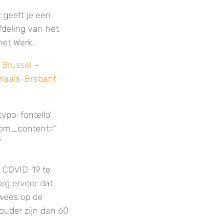
x geeft je een
deling van het
het Werk.
–
Brussel
–
aals-Brabant
–
ypo-fontello’
ustom_content=”
”
p COVID-19 te
org ervoor dat
wees op de
 ouder zijn dan 60