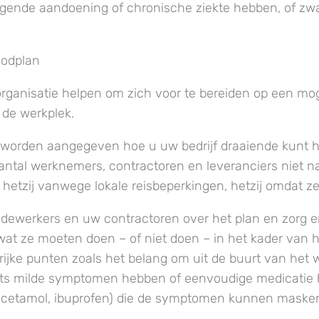
iggende aandoening of chronische ziekte hebben, of zwa
oodplan
organisatie helpen om zich voor te bereiden op een mog
de werkplek.
 worden aangegeven hoe u uw bedrijf draaiende kunt h
aantal werknemers, contractoren en leveranciers niet n
etzij vanwege lokale reisbeperkingen, hetzij omdat ze 
ewerkers en uw contractoren over het plan en zorg er
wat ze moeten doen – of niet doen – in het kader van h
ijke punten zoals het belang om uit de buurt van het we
echts milde symptomen hebben of eenvoudige medicati
racetamol, ibuprofen) die de symptomen kunnen masker