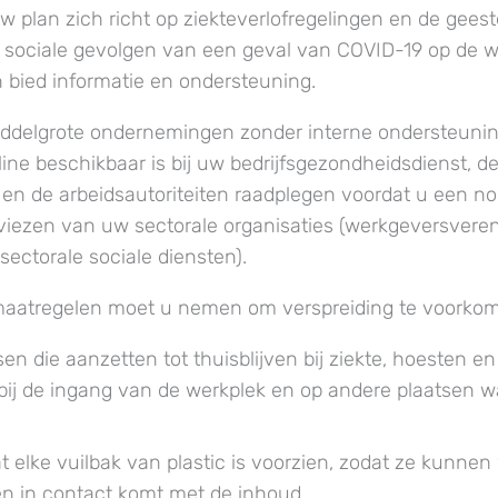
w plan zich richt op ziekteverlofregelingen en de geeste
sociale gevolgen van een geval van COVID-19 op de we
bied informatie en ondersteuning.
iddelgrote ondernemingen zonder interne ondersteunin
line beschikbaar is bij uw bedrijfsgezondheidsdienst, d
en de arbeidsautoriteiten raadplegen voordat u een no
iezen van uw sectorale organisaties (werkgeversvere
ectorale sociale diensten).
maatregelen moet u nemen om verspreiding te voorko
sen die aanzetten tot thuisblijven bij ziekte, hoesten e
ij de ingang van de werkplek en op andere plaatsen wa
t elke vuilbak van plastic is voorzien, zodat ze kunne
n in contact komt met de inhoud.