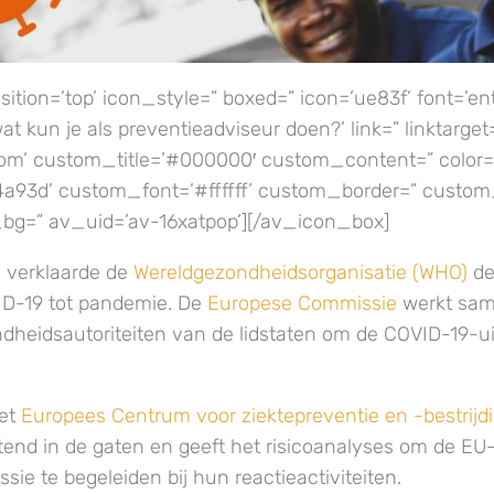
ition=’top’ icon_style=” boxed=” icon=’ue83f’ font=’ent
wat kun je als preventieadviseur doen?’ link=” linktarget
tom’ custom_title=’#000000′ custom_content=” color=
93d’ custom_font=’#ffffff’ custom_border=” custom
g=” av_uid=’av-16xatpop’][/av_icon_box]
 verklaarde de
Wereldgezondheidsorganisatie (WHO)
de
ID-19 tot pandemie. De
Europese Commissie
werkt sa
dheidsautoriteiten van de lidstaten om de COVID-19-ui
het
Europees Centrum voor ziektepreventie en -bestrijd
tend in de gaten en geeft het risicoanalyses om de EU-
ie te begeleiden bij hun reactieactiviteiten.