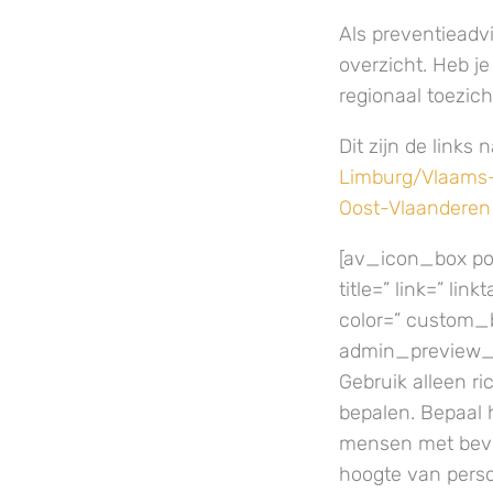
Als preventieadvi
overzicht. Heb j
regionaal toezich
Dit zijn de links
Limburg/Vlaams
Oost-Vlaanderen
[av_icon_box pos
title=” link=” li
color=” custom_
admin_preview_b
Gebruik alleen r
bepalen. Bepaal h
mensen met beve
hoogte van person