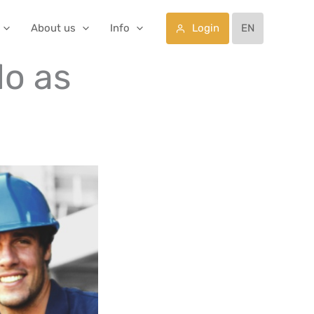
Login
About us
Info
EN
do as