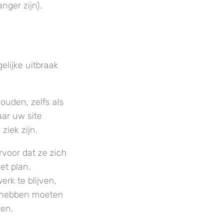
nger zijn).
elijke uitbraak
ouden, zelfs als
aar uw site
ziek zijn.
voor dat ze zich
et plan.
rk te blijven,
e hebben moeten
en.