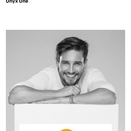
Onyx One
.