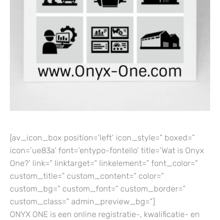
[av_icon_box position=’left’ icon_style=” boxed=”
icon=’ue83a’ font=’entypo-fontello’ title=’Wat is Onyx
One?’ link=” linktarget=” linkelement=” font_color=”
custom_title=” custom_content=” color=”
custom_bg=” custom_font=” custom_border=”
custom_class=” admin_preview_bg=”]
ONYX ONE is een online registratie-, kwalificatie- en