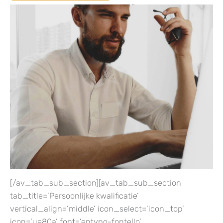
[/av_tab_sub_section][av_tab_sub_section
tab_title=’Persoonlijke kwalificatie’
vertical_align=’middle’ icon_select=’icon_top’
icon=’ue80a’ font=’entypo-fontello’