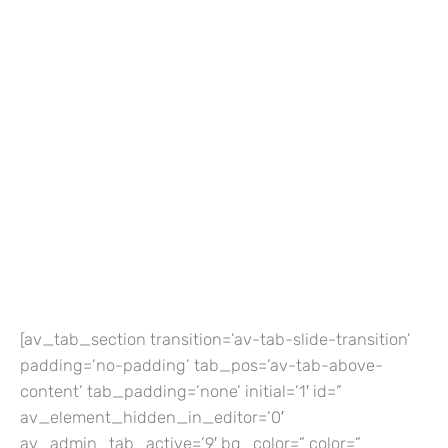
[av_tab_section transition=’av-tab-slide-transition’
padding=’no-padding’ tab_pos=’av-tab-above-
content’ tab_padding=’none’ initial=’1′ id=”
av_element_hidden_in_editor=’0′
av_admin_tab_active=’9′ bg_color=” color=”