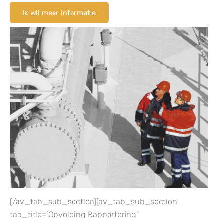
Ik wil meer informatie
[/av_tab_sub_section][av_tab_sub_section
tab_title=’Opvolging Rapportering’