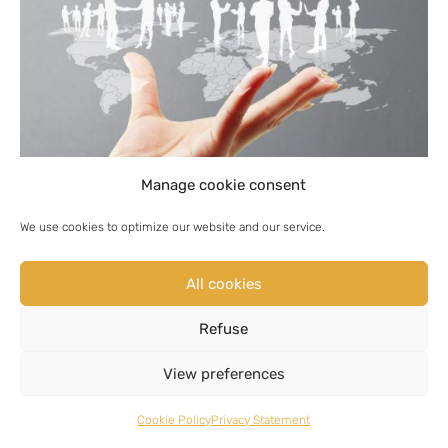
Manage cookie consent
We use cookies to optimize our website and our service.
[/av_tab_sub_section][av_tab_sub_section
All cookies
tab_title=’Contractor Community’
Refuse
vertical_align=’middle’ icon_select=’icon_top’
icon=’ue8ad’ font=’entypo-fontello’ tab_image=”
View preferences
tab_image_style=” color=” background_color=” src=”
attachment=” attachment_size=”
Cookie Policy
Privacy Statement
background_attachment=’scroll’