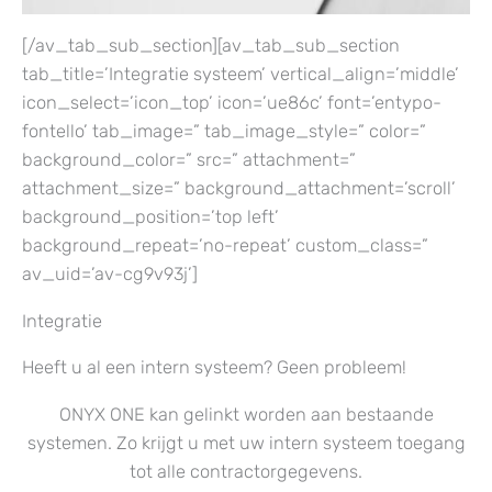
[/av_tab_sub_section][av_tab_sub_section
tab_title=’Integratie systeem’ vertical_align=’middle’
icon_select=’icon_top’ icon=’ue86c’ font=’entypo-
fontello’ tab_image=” tab_image_style=” color=”
background_color=” src=” attachment=”
attachment_size=” background_attachment=’scroll’
background_position=’top left’
background_repeat=’no-repeat’ custom_class=”
av_uid=’av-cg9v93j’]
Integratie
Heeft u al een intern systeem? Geen probleem!
ONYX ONE kan gelinkt worden aan bestaande
systemen. Zo krijgt u met uw intern systeem toegang
tot alle contractorgegevens.