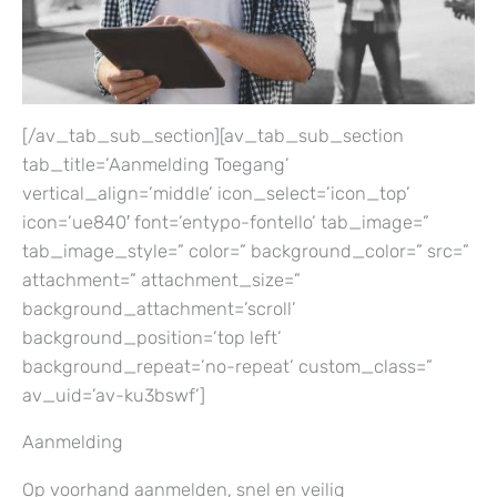
[/av_tab_sub_section][av_tab_sub_section
tab_title=’Aanmelding Toegang’
vertical_align=’middle’ icon_select=’icon_top’
icon=’ue840′ font=’entypo-fontello’ tab_image=”
tab_image_style=” color=” background_color=” src=”
attachment=” attachment_size=”
background_attachment=’scroll’
background_position=’top left’
background_repeat=’no-repeat’ custom_class=”
av_uid=’av-ku3bswf’]
Aanmelding
Op voorhand aanmelden, snel en veilig