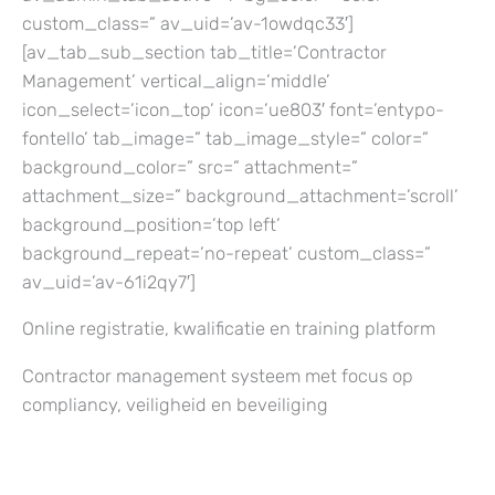
custom_class=” av_uid=’av-1owdqc33′]
[av_tab_sub_section tab_title=’Contractor
Management’ vertical_align=’middle’
icon_select=’icon_top’ icon=’ue803′ font=’entypo-
fontello’ tab_image=” tab_image_style=” color=”
background_color=” src=” attachment=”
attachment_size=” background_attachment=’scroll’
background_position=’top left’
background_repeat=’no-repeat’ custom_class=”
av_uid=’av-61i2qy7′]
Online registratie, kwalificatie en training platform
Contractor management systeem met focus op
compliancy, veiligheid en beveiliging