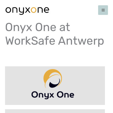
Skip
to
content
Onyx One at
WorkSafe Antwerp