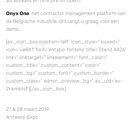
als Borealis en Umicore dit doen?
Onyx One
, het contractor management platform van
de Belgische industrie, ontvangt u graag voor een
demo.
[av_icon_box position=’left’ icon_style=” boxed=”
icon=’ue841′ font=’entypo-fontello’ title=’Stand 4426′
link=” linktarget=” linkelement=” font_color=”
custom_title=” custom_content=” color=”
custom_bg=” custom_font=” custom_border=”
custom_class=” admin_preview_bg=” av_uid=’av-
2hkm6tsf’][/av_icon_box]
27 & 28 maart 2019
Antwerp Expo