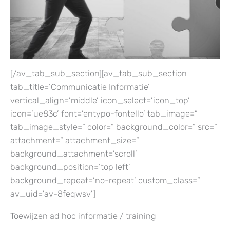
[/av_tab_sub_section][av_tab_sub_section
tab_title=’Communicatie Informatie’
vertical_align=’middle’ icon_select=’icon_top’
icon=’ue83c’ font=’entypo-fontello’ tab_image=”
tab_image_style=” color=” background_color=” src=”
attachment=” attachment_size=”
background_attachment=’scroll’
background_position=’top left’
background_repeat=’no-repeat’ custom_class=”
av_uid=’av-8feqwsv’]
Toewijzen ad hoc informatie / training