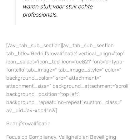
waren stuk voor stuk echte
professionals.
[/av_tab_sub_section][av_tab_sub_section
tab_title=’Bedrijfs kwalificatie’ vertical_align=’top’
icon_select=’icon_top’ icon=’ue821′ font=’entypo-
fontello’ tab_image=” tab_image_style=” color=”
background_color=” src=” attachment=”
attachment_size=” background_attachment=’scroll’
background_position=’top left’
background_repeat=’no-repeat’ custom_class=”
av_uid=’av-xdc41n3′]
Bedrijfskwalificatie
Focus op Compliancy, Veiligheid en Beveiliging