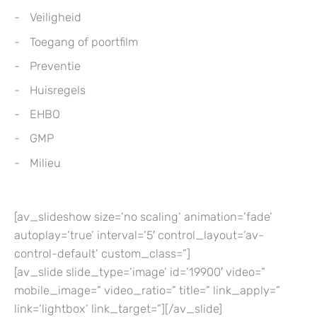
Veiligheid
Toegang of poortfilm
Preventie
Huisregels
EHBO
GMP
Milieu
[av_slideshow size=’no scaling’ animation=’fade’
autoplay=’true’ interval=’5′ control_layout=’av-
control-default’ custom_class=”]
[av_slide slide_type=’image’ id=’19900′ video=”
mobile_image=” video_ratio=” title=” link_apply=”
link=’lightbox’ link_target=”][/av_slide]